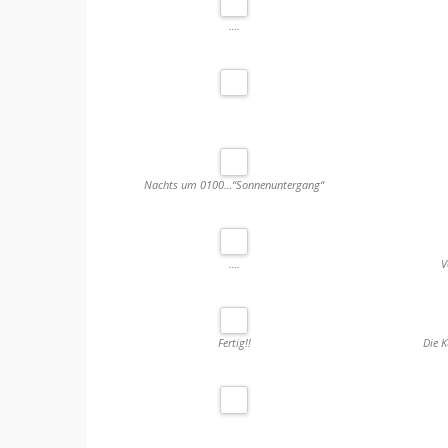
….
Nachts um 0100…“Sonnenuntergang“
….
V
Fertig!!
Die K