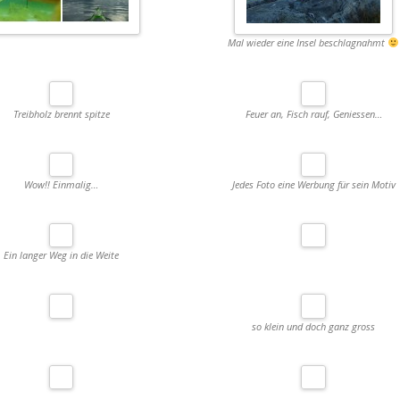
Mal wieder eine Insel beschlagnahmt
Treibholz brennt spitze
Feuer an, Fisch rauf, Geniessen…
Wow!! Einmalig…
Jedes Foto eine Werbung für sein Motiv
Ein langer Weg in die Weite
so klein und doch ganz gross