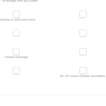
s – ein wohliges Heim aus Schnee!!
 Schlitten ist nicht immer leicht…
6 Knoten Strömung!!
Bei -20 C wird so manches umständlich.