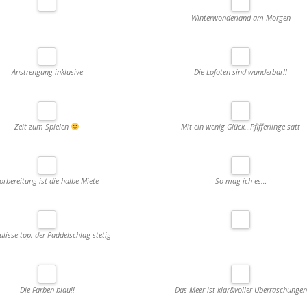
Winterwonderland am Morgen
Anstrengung inklusive
Die Lofoten sind wunderbar!!
Zeit zum Spielen
Mit ein wenig Glück…Pfifferlinge satt
orbereitung ist die halbe Miete
So mag ich es…
ulisse top, der Paddelschlag stetig
Die Farben blau!!
Das Meer ist klar&voller Überraschungen